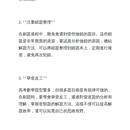
注重錯題整理
2. **
**
在刷題過程中，難免會遇到壹些做錯的題目。這些錯
題是非常寶貴的資源，要認真分析做錯的原因，總結
解題方法。可以將錯題整理到錯題本上，定期進行複
習，避免再次犯錯。
舉壹反三
3. **
**
高考數學題型繁多，但很多題目都是有規律可循的。
在刷題時，要學會舉壹反三，通過對壹道題的分析和
理解，掌握壹類題的解題方法。這樣不僅可以提高解
題效率，還可以拓寬自己的思維視野。