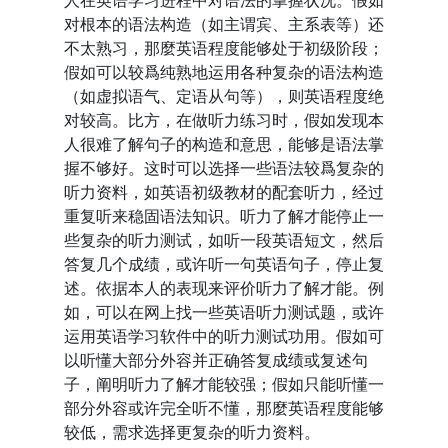
人在英语学习进程中对语法的掌握状况。假如
对根本的语法构造（如主谓宾、主系表等）还
不太熟习，那麼英语程度能够处于初级阶段；
假如可以较爲纯熟地运用各种复杂的语法构造
（如虚拟语气、定语从句等），则英语程度绝
对较高。比方，在做听力练习时，假如发现本
人很难了解句子的构造和意思，能够是语法掌
握不够好。这时可以选择一些语法较爲复杂的
听力资料，如英语初级教材的配套听力，经过
重复听来稳固语法知识。听力了解才能停止一
些复杂的听力测试，如听一段英语短文，然后
答复几个成绩，或许听一句英语句子，停止复
述。依据本人的表现来评价听力了解才能。例
如，可以在网上找一些英语听力测试题，或许
运用英语学习软件中的听力测试功用。假如可
以听懂大部分外容并正确答复成绩或复述句
子，阐明听力了解才能较强；假如只能听懂一
部分外容或许完全听不懂，那麼英语程度能够
较低，需求选择更复杂的听力资料。