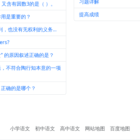
习题详解
又含有因数3的是（ ）。
提高成绩
作用是重要的？
，也没有无权利的义务...
ers?
贵” 的原因叙述正确的是？
括，不符合陶行知本意的一项
，正确的是哪个？
小学语文
初中语文
高中语文
网站地图
百度地图