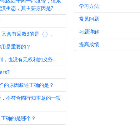
分地区处于同一纬度带，但东
学习方法
漠生态，其主要原因是?
常见问题
？
习题详解
又含有因数3的是（ ）。
提高成绩
作用是重要的？
，也没有无权利的义务...
ers?
贵” 的原因叙述正确的是？
括，不符合陶行知本意的一项
，正确的是哪个？