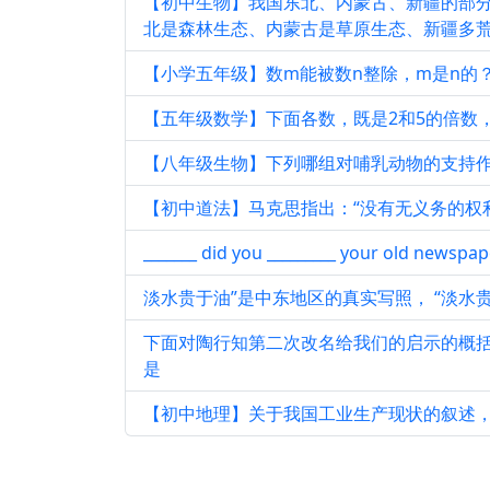
【初中生物】我国东北、内蒙古、新疆的部
北是森林生态、内蒙古是草原生态、新疆多荒
【小学五年级】数m能被数n整除，m是n的
【五年级数学】下面各数，既是2和5的倍数，
【八年级生物】下列哪组对哺乳动物的支持
【初中道法】马克思指出：“没有无义务的权利
_______ did you _________ your old newspap
淡水贵于油”是中东地区的真实写照， “淡水
下面对陶行知第二次改名给我们的启示的概
是
【初中地理】关于我国工业生产现状的叙述