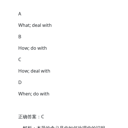
A
What; deal with
B
How; do with
C
How; deal with
D
When; do with
正确答案：C