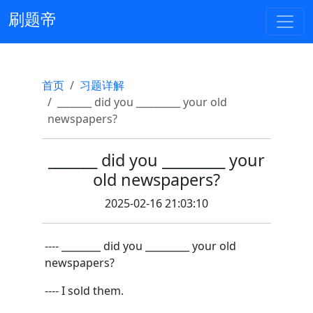
刷题帝
首页
习题详解
_______ did you _________ your old
newspapers?
_______ did you _________ your
old newspapers?
2025-02-16 21:03:10
---- ________ did you _________ your old
newspapers?
---- I sold them.