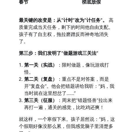
春节
彻底放假
最关键的改变是：从“计时”改为“计任务”。
高
质量完成当天任务，剩下的时间他自由支配。
孩子有了自主权，拖拉磨蹭反而神奇地消失
了。
第三步：我们发明了“做题游戏三关法”
第一关（实战）
：限时做题，像玩游戏打
怪。
第二关（复盘）
：重点不是对答案，而是
开“复盘会”。他会把错题讲给我听：“妈，我
当时就在这里想岔了……”
第三关（征服）
：周末把“错题怪兽”拉出来
再打一遍，通关的感觉，比吃鸡还爽！
就这样，一个寒假下来。孩子居然说：“妈，这
个假期好像没那么累，但我感觉脑子里清楚多