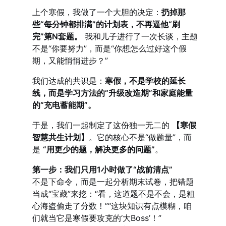
上个寒假，我做了一个大胆的决定：
扔掉那
些“每分钟都排满”的计划表，不再逼他“刷
完”第N套题。
我和儿子进行了一次长谈，主题
不是“你要努力”，而是“你想怎么过好这个假
期，又能悄悄进步？”
我们达成的共识是：
寒假，不是学校的延长
线，而是学习方法的“升级改造期”和家庭能量
的“充电蓄能期”。
于是，我们一起制定了这份独一无二的
【寒假
智慧共生计划】
。它的核心不是“做题量”，而
是
“用更少的题，解决更多的问题”
。
第一步：我们只用1小时做了“战前清点”
不是下命令，而是一起分析期末试卷，把错题
当成“宝藏”来挖：“看，这道题不是不会，是粗
心海盗偷走了分数！”“这块知识有点模糊，咱
们就当它是寒假要攻克的‘大Boss’！”