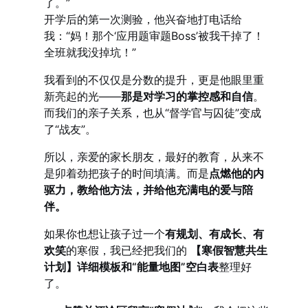
了。”
开学后的第一次测验，他兴奋地打电话给
我：“妈！那个‘应用题审题Boss’被我干掉了！
全班就我没掉坑！”
我看到的不仅仅是分数的提升，更是他眼里重
新亮起的光——
那是对学习的掌控感和自信
。
而我们的亲子关系，也从“督学官与囚徒”变成
了“战友”。
所以，亲爱的家长朋友，最好的教育，从来不
是卯着劲把孩子的时间填满。而是
点燃他的内
驱力，教给他方法，并给他充满电的爱与陪
伴。
如果你也想让孩子过一个
有规划、有成长、有
欢笑
的寒假，我已经把我们的
【寒假智慧共生
计划】详细模板和“能量地图”空白表
整理好
了。