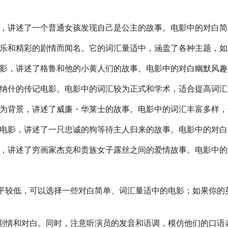
，讲述了一个普通女孩发现自己是公主的故事。电影中的对白简
乐和精彩的剧情而闻名。它的词汇量适中，涵盖了各种主题，如
影，讲述了格鲁和他的小黄人们的故事。电影中的对白幽默风趣
纳什的传记电影。电影中的词汇较为正式和学术，适合提高词汇
为背景，讲述了威廉・华莱士的故事。电影中的词汇丰富多样，
电影，讲述了一只忠诚的狗等待主人归来的故事。电影中的对白
，讲述了穷画家杰克和贵族女子露丝之间的爱情故事。电影中的
平较低，可以选择一些对白简单、词汇量适中的电影；如果你的
剧情和对白。同时，注意听演员的发音和语调，模仿他们的口语