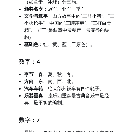
（如拳击、冰球）分三局。
颁奖名次
：冠军、亚军、季军。
文学与叙事
：西方故事中的“三只小猪”、“三
个火枪手”；中国的“三顾茅庐”、“三打白骨
精”。（“三”是叙事中最稳定、最完整的结
构）
基础色
：红、黄、蓝（三原色）。
数字：4
季节
：春、夏、秋、冬。
方向
：东、南、西、北。
汽车车轮
：绝大部分轿车有四个轮子。
乐器重奏
：弦乐四重奏是古典音乐中最经
典、最平衡的编制。
数字：7