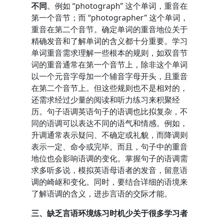
不同
。例如 “photograph” 这个单词，重音在
第一个音节；而 “photographer” 这个单词，
重音在第二个音节。确定单词的重音地位关于
精确发音和了解单词的含义都十分重要。学习
单词重音需求理解一些根本的规则，如双音节
词的重音通常在第一个音节上，除非这个单词
以一个元音字母加一个辅音字母开头，且重音
在第二个音节上。但这些规则也不是相对的，
还需求经过少量的阅读和听力练习来积聚经
历。句子语调英语句子的语调也比拟复杂，不
同的语调可以表达不同的语气和情感。例如，
升调通常表示疑问、不确定或礼貌，而降调则
表示一定、命令或完毕。而且，句子中的重音
地位也会影响语调的变化。掌握句子的语调需
求多听多说，模拟英语母语者的发音，留意语
调的崎岖和变化。同时，要结合详细的语境来
了解语调的含义，进步言语的交际才能。
三、缺乏言语环境练习时机少关于很多学习者