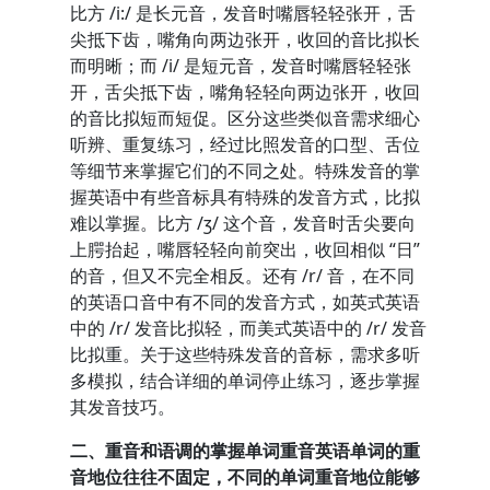
比方 /i:/ 是长元音，发音时嘴唇轻轻张开，舌
尖抵下齿，嘴角向两边张开，收回的音比拟长
而明晰；而 /i/ 是短元音，发音时嘴唇轻轻张
开，舌尖抵下齿，嘴角轻轻向两边张开，收回
的音比拟短而短促。区分这些类似音需求细心
听辨、重复练习，经过比照发音的口型、舌位
等细节来掌握它们的不同之处。特殊发音的掌
握英语中有些音标具有特殊的发音方式，比拟
难以掌握。比方 /ʒ/ 这个音，发音时舌尖要向
上腭抬起，嘴唇轻轻向前突出，收回相似 “日”
的音，但又不完全相反。还有 /r/ 音，在不同
的英语口音中有不同的发音方式，如英式英语
中的 /r/ 发音比拟轻，而美式英语中的 /r/ 发音
比拟重。关于这些特殊发音的音标，需求多听
多模拟，结合详细的单词停止练习，逐步掌握
其发音技巧。
二、重音和语调的掌握单词重音英语单词的重
音地位往往不固定，不同的单词重音地位能够