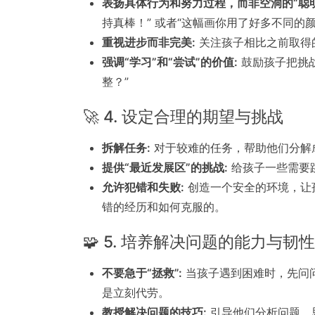
表扬具体行为和努力过程，而非空洞的“聪明
持真棒！” 或者“这幅画你用了好多不同的
重视进步而非完美:
关注孩子相比之前取得的
强调“学习”和“尝试”的价值:
鼓励孩子把挑
整？”
🚀 4. 设定合理的期望与挑战
拆解任务:
对于较难的任务，帮助他们分解
提供“最近发展区”的挑战:
给孩子一些需要
允许犯错和失败:
创造一个安全的环境，让
错的经历和如何克服的。
🧩 5. 培养解决问题的能力与韧性
不要急于“拯救”:
当孩子遇到困难时，先问问
是立刻代劳。
教授解决问题的技巧:
引导他们分析问题、