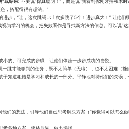
”或结果:
不要说“你真聪明！”，而是说“我看到你刚才搭积木
颜色，搭配得很有想法。”
进步，“哇，这次跳绳比上次多跳了5个！进步真大！” 让他们
战视为学习的机会，把失败看作是寻找新方法的信息。可以说“这
成小的、可完成的步骤，让他们体验一步步成功的喜悦。
跳一跳才能够到的任务，既不太简单（无聊），也不太困难（挫
孩子知道犯错是学习和成长的一部分。平静地对待他们的失误，
他们的想法，引导他们自己思考解决方案（“你觉得可以怎么做呢
思考多种方案、评估后果、做出选择。