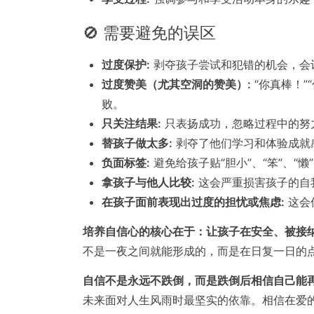
🚫 需要避免的误区
过度保护:
剥夺孩子尝试和犯错的机会，会
过度赞美（尤其空洞的赞美）:
“你真棒！
败。
只关注结果:
只表扬成功，忽略过程中的努
替孩子做太多:
剥夺了他们学习和体验成就
负面标签:
避免给孩子贴“胆小”、“笨”、“
拿孩子与他人比较:
这会严重损害孩子的自
在孩子面前表现出过度的担忧或焦虑:
这会
培养自信心的核心在于：让孩子在安全、被接
不是一夜之间就能形成的，而是在日复一日的
自信不是永远不跌倒，而是跌倒后相信自己能
未来面对人生风雨时最坚实的依靠。相信在爱