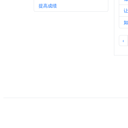
提高成绩
‹