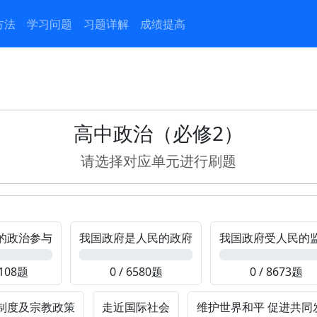
方法
学习问题
习题详解
成绩提高
高中政治（必修2）
请选择对应单元进行刷题
的政治参与
我国政府是人民的政府
我国政府受人民的
0%
0%
2108题
0 / 6580题
0 / 8673题
制度及宗教政策
走近国际社会
维护世界和平 促进共同