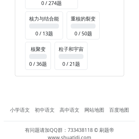
0 / 274题
核力与结合能
重核的裂变
0%
0%
0 / 13题
0 / 50题
核聚变
粒子和宇宙
0%
0%
0 / 36题
0 / 21题
小学语文
初中语文
高中语文
网站地图
百度地图
有问题请加QQ群：733438118 © 刷题帝
www.shuatidi.com