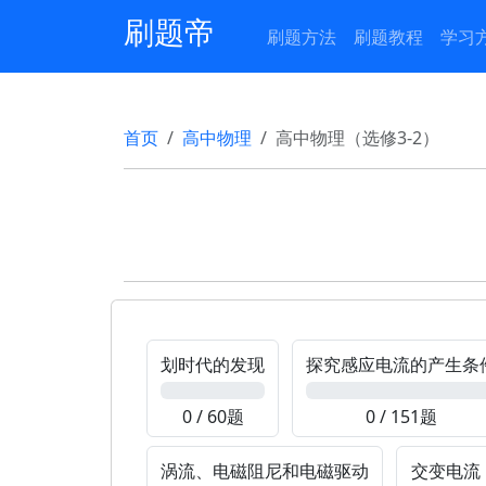
刷题帝
刷题方法
刷题教程
学习
首页
高中物理
高中物理（选修3-2）
划时代的发现
探究感应电流的产生条
0%
0%
0 / 60题
0 / 151题
涡流、电磁阻尼和电磁驱动
交变电流