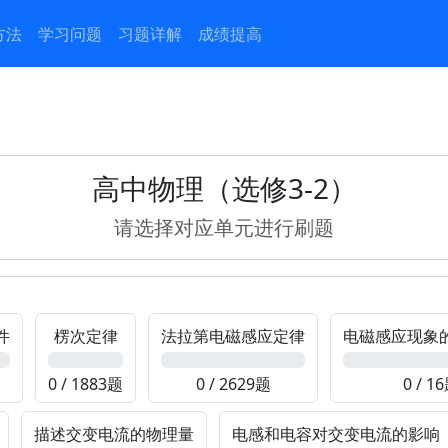
方法
学习问题
习题详解
成绩提高
高中物理（选修3-2）
请选择对应单元进行刷题
件
楞次定律
法拉第电磁感应定律
电磁感应现象
0%
0%
0%
0 / 1883题
0 / 2629题
0 / 1
描述交变电流的物理量
电感和电容对交变电流的影响