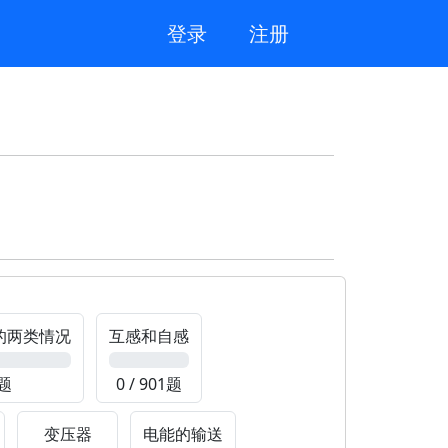
登录
注册
的两类情况
互感和自感
0%
6题
0 / 901题
变压器
电能的输送