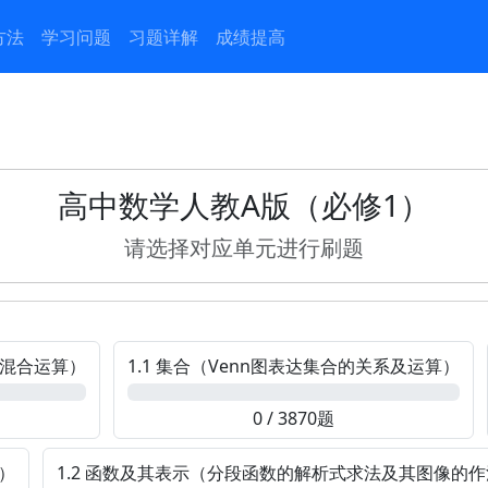
方法
学习问题
习题详解
成绩提高
）
高中数学人教A版（必修1）
请选择对应单元进行刷题
的混合运算）
1.1 集合（Venn图表达集合的关系及运算）
0%
0 / 3870题
）
1.2 函数及其表示（分段函数的解析式求法及其图像的