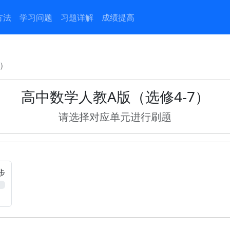
方法
学习问题
习题详解
成绩提高
7）
高中数学人教A版（选修4-7）
请选择对应单元进行刷题
步