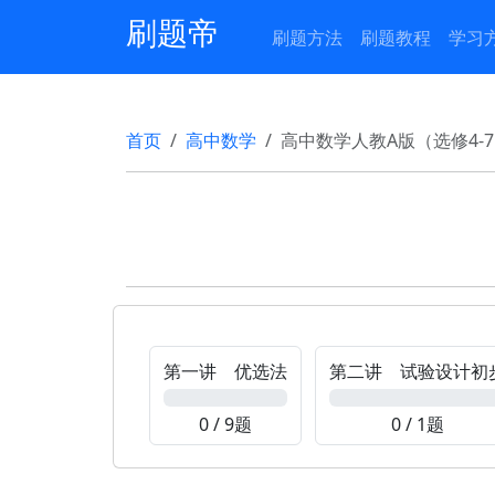
刷题帝
刷题方法
刷题教程
学习
首页
高中数学
高中数学人教A版（选修4-
第一讲 优选法
第二讲 试验设计初
0%
0%
0 / 9题
0 / 1题