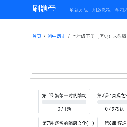
刷题帝
刷题方法
刷题教程
学习
首页
初中历史
七年级下册（历史）人教版
第1课 繁荣一时的隋朝
第2课 “贞观之
0%
0%
0 / 1题
0 / 975题
第7课 辉煌的隋唐文化(一)
第8课 辉煌