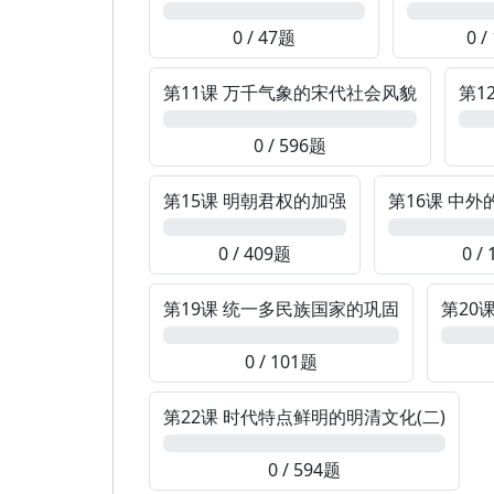
0%
0%
0 / 47题
0 /
第11课 万千气象的宋代社会风貌
第1
0%
0%
0 / 596题
第15课 明朝君权的加强
第16课 中
0%
0%
0 / 409题
0 /
第19课 统一多民族国家的巩固
第20
0%
0%
0 / 101题
第22课 时代特点鲜明的明清文化(二)
0%
0 / 594题