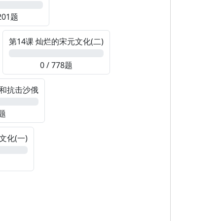
 201题
第14课 灿烂的宋元文化(二)
0%
0 / 778题
湾和抗击沙俄
0题
文化(一)