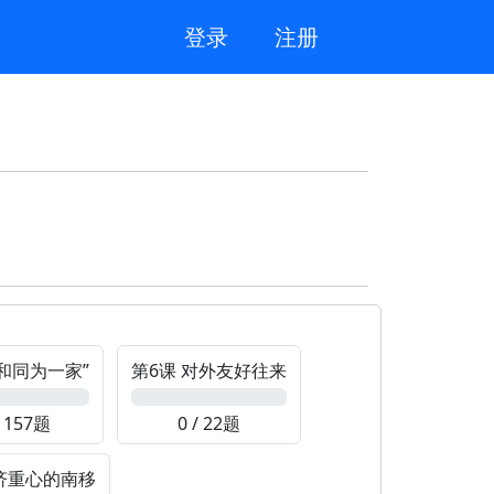
登录
注册
“和同为一家”
第6课 对外友好往来
0%
/ 157题
0 / 22题
经济重心的南移