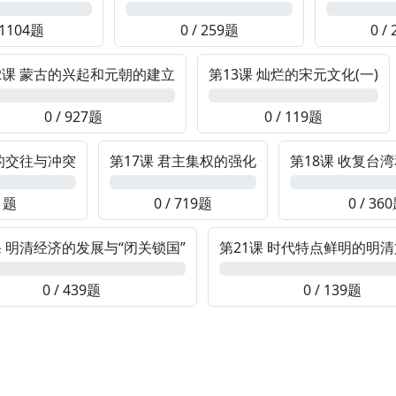
0%
0%
 1104题
0 / 259题
0 /
2课 蒙古的兴起和元朝的建立
第13课 灿烂的宋元文化(一)
0%
0 / 927题
0 / 119题
外的交往与冲突
第17课 君主集权的强化
第18课 收复台
0%
0%
 1题
0 / 719题
0 / 36
课 明清经济的发展与“闭关锁国”
第21课 时代特点鲜明的明清
0%
0 / 439题
0 / 139题