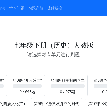
方法
学习问题
习题详解
成绩提高
七年级下册（历史）人教版
请选择对应单元进行刷题
治”
第3课 “开元盛世”
第4课 科举制的创立
第5课 
0%
0%
0%
0 / 693题
0 / 975题
0 
的隋唐文化(二)
第9课 民族政权并立的时代
第10课 