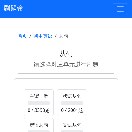
刷题帝
首页
初中英语
从句
从句
请选择对应单元进行刷题
主谓一致
状语从句
0%
0%
0 / 3398题
0 / 2001题
定语从句
宾语从句
0%
0%