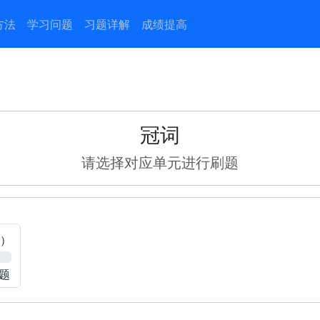
方法
学习问题
习题详解
成绩提高
冠词
请选择对应单元进行刷题
）
7题