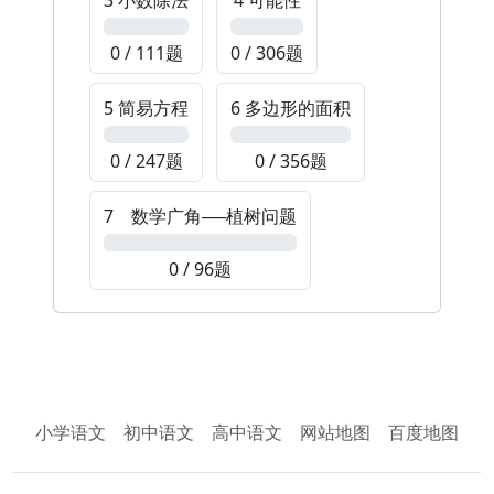
3 小数除法
4 可能性
0%
0%
0 / 111题
0 / 306题
5 简易方程
6 多边形的面积
0%
0%
0 / 247题
0 / 356题
7 数学广角──植树问题
0%
0 / 96题
小学语文
初中语文
高中语文
网站地图
百度地图