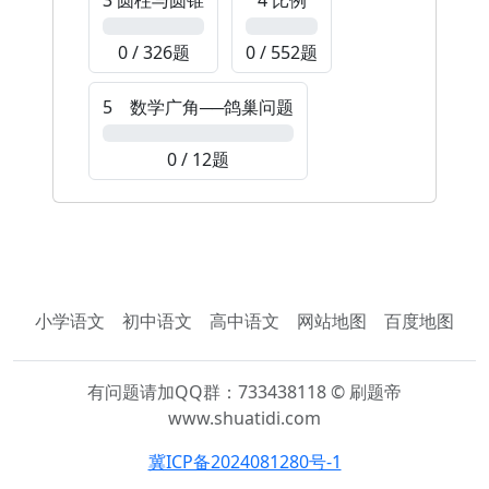
3 圆柱与圆锥
4 比例
0%
0%
0 / 326题
0 / 552题
5 数学广角──鸽巢问题
0%
0 / 12题
小学语文
初中语文
高中语文
网站地图
百度地图
有问题请加QQ群：733438118 © 刷题帝
www.shuatidi.com
冀ICP备2024081280号-1