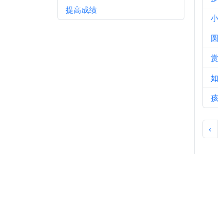
提高成绩
‹