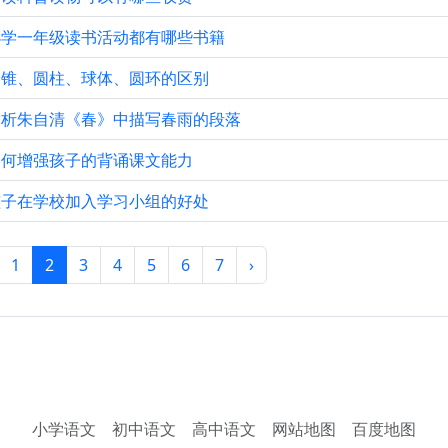
小学一年级读书活动都有哪些书籍
圆锥、圆柱、球体、圆环的区别
赏析朱自清《春》中描写春雨的段落
如何增强孩子的背诵课文能力
孩子在学校加入学习小组的好处
1
2
3
4
5
6
7
›
小学语文
初中语文
高中语文
网站地图
百度地图