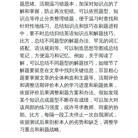
题思绪。活期温习错题本，加深对知识点的了
解和掌握，防止再次犯错。可以依照题型、知
识点等停止分类整理错题，便于温习时查找和
针对性地练习。总结知识点和技巧在刷题进程
中，要不时总结归结英语知识点和解题技巧。
比方，总结不同题型的解题办法、罕见的词汇
搭配、语法规则等。可以制造思想导图或总结
笔记，方便温习和记忆。例如，关于阅读了
解，可以总结不同题型的解题技巧，如细节了
解题要留意在文章中找到关键信息，宗旨粗心
题要掌握文章的全体构造和主题等。活期评价
和调整活期评价本人的学习进度和刷题效果，
依据评价后果调整刷题方案和办法。假如发现
某个知识点或题型不断存在成绩，可以加大对
该局部的练习强度，或许寻求教师、同窗的协
助。比方，每隔一段工夫停止一次自我测试，
依据测试后果剖析本人的劣势和缺乏，调整学
习重点和刷题战略。